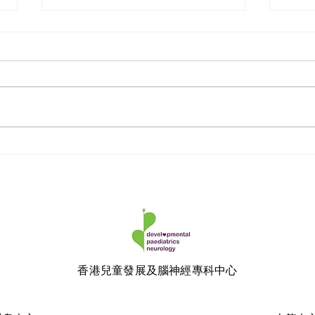
守護孩子成長的「黃金期」✨
唐氏
｜香港電台訪問 feat. 林蕙芬
唐氏
醫生
6大
使？
痊癒
​香港兒童發展及腦神經專科中心