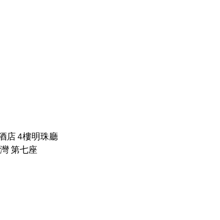
酒店 4樓明珠廳
灣 第七座