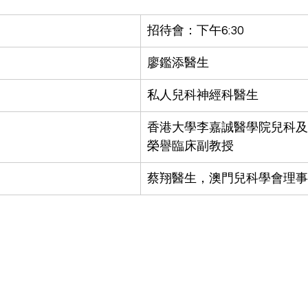
招待會：下午6:30
廖鑑添醫生
私人兒科神經科醫生
香港大學李嘉誠醫學院兒科及
榮譽臨床副教授
蔡翔醫生，澳門兒科學會理事