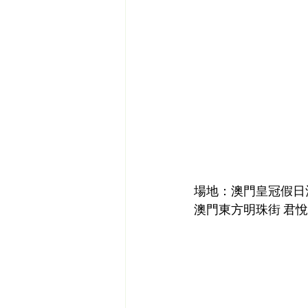
場地：澳門皇冠假日
澳門東方明珠街 君悅