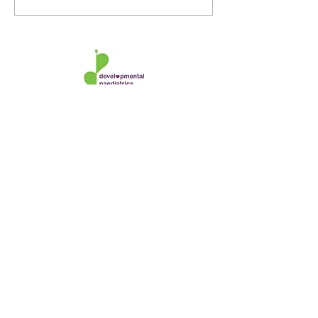
期」✨｜香港電台訪問
孩患唐氏症點算
feat. 林蕙芬醫生
解唐氏症6大迷
樂觀的天使？患
一般人低？會痊
獨立生活？
​香港兒童發展及腦神經專科中心
香港島中心
電話
:
2243 0000
傳真
:
2140 6880
香港中環夏愨道12號美國銀行中心29樓2909A室
九龍中心
電話:
2342 6468
傳真​:
2342 6298
九龍紅磡都會道6號置富都會9樓942-943號舖