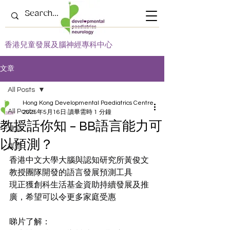
​香港兒童發展及腦神經專科中心
文章
All Posts
Hong Kong Developmental Paediatrics Centre
All Posts
2025年5月16日
讀畢需時 1 分鐘
教授話你知 – BB語言能力可
連結
以預測？
媒體
香港中文大學大腦與認知研究所黃俊文
教授團隊開發的語言發展預測工具
現正獲創科生活基金資助持續發展及推
廣，希望可以令更多家庭受惠
睇片了解：