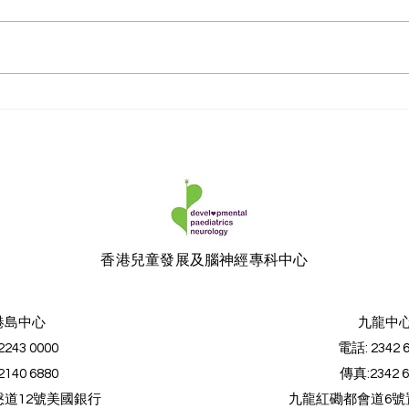
守護孩子成長的「黃金期」✨
唐氏
｜香港電台訪問 feat. 林蕙芬
唐氏
醫生
6大
使？
痊癒
​香港兒童發展及腦神經專科中心
港島中心
九龍中
 2243 0000
電話:
2342 
 2140 6880
傳真​:
2342 
道12號美國銀行
九龍紅磡都會道6號