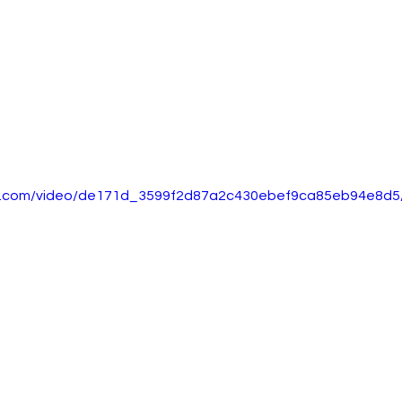
tic.com/video/de171d_3599f2d87a2c430ebef9ca85eb94e8d5/