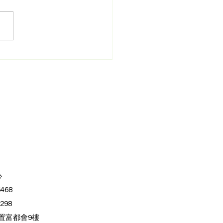
症QnA指南 自己小孩患
症點算？醫生拆解唐氏症
迷思 世上最樂觀的天
患癌風險比一般人低？會
嗎？能獨立生活？
心
6468
6298
置富都會9樓