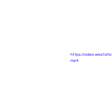
https://video.wixsta
mp4