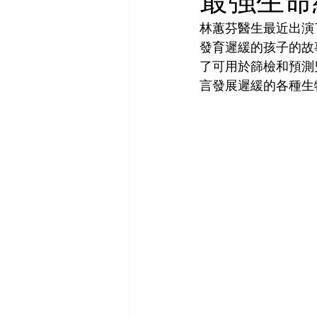
最強生命
林蕙芬
醫生最近出演
發育遲緩的孩子的故
了可用於篩檢和預測
言發展遲緩的各種生