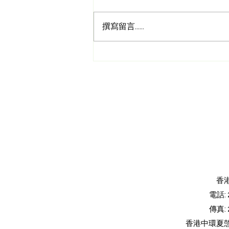
撰寫留言......
透過茶藝支持兒童執行功能發
展
香
電話
:
傳真
:
香港中環夏愨