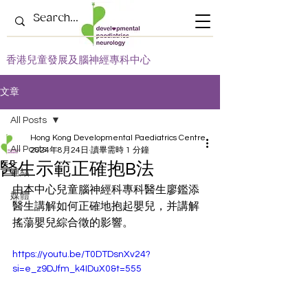
​香港兒童發展及腦神經專科中心
文章
All Posts
Hong Kong Developmental Paediatrics Centre
All Posts
2024年8月24日
讀畢需時 1 分鐘
醫生示範正確抱B法
連結
由本中心兒童腦神經科專科醫生
廖鑑添
媒體
醫生講解如何
正確地抱起嬰兒，并講解
搖蕩嬰兒綜合徵的影響。
https://youtu.be/T0DTDsnXv24?
si=e_z9DJfm_k4IDuX0&t=555