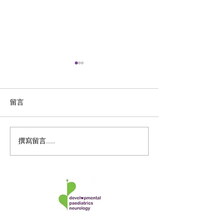
留言
守護孩子成長的「黃金
唐氏症QnA指南
撰寫留言......
期」✨｜香港電台訪問
孩患唐氏症點算
feat. 林蕙芬醫生
解唐氏症6大迷
樂觀的天使？患
一般人低？會痊
獨立生活？