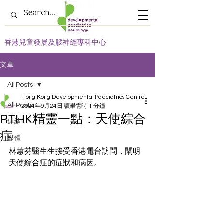
​香港兒童發展及腦神經專科中心
文章
All Posts
Hong Kong Developmental Paediatrics Centre
All Posts
2024年9月24日
讀畢需時 1 分鐘
RTHK精靈一點：天使綜合
連結
症
媒體
林蕙芬醫生生
接受香港電台訪問，闡明
天使綜合症
的症狀和病因。