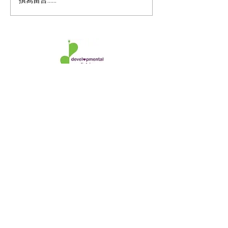
守護孩子成長的「黃金
唐氏症QnA指南
撰寫留言......
期」✨｜香港電台訪問
孩患唐氏症點算
feat. 林蕙芬醫生
解唐氏症6大迷
樂觀的天使？患
一般人低？會痊
獨立生活？
​香港兒童發展及腦神經專科中心
香港島中心
電話
:
2243 0000
傳真
:
2140 6880
香港中環夏愨道12號美國銀行中心29樓2909A室
九龍中心
電話:
2342 6468
傳真​:
2342 6298
九龍紅磡都會道6號置富都會9樓942-943號舖