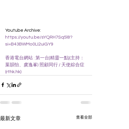
Youtube Archive:
https://youtu.be/sYQRH7Sq5l8?
si=B43BWMo0LI2uiGY9
香港電台網站 : 第一台|精靈一點|(主持：
葉韻怡、虞逸峯) 照顧同行 / 天使綜合症 
(
rthk.hk
)
查看全部
最新文章