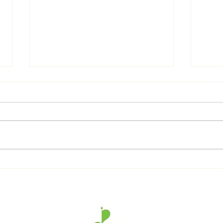
守護孩子成長的「黃金期」✨
唐氏
｜香港電台訪問 feat. 林蕙芬
唐氏
醫生
6大
使？
痊癒