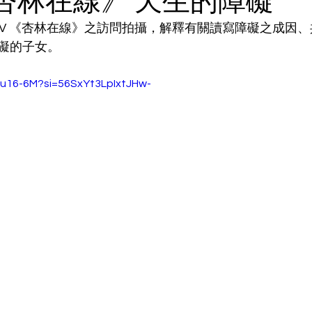
 《杏林在線》 天生的障礙
uTV 《杏林在線》之訪問拍攝，解釋有關讀寫障礙之成因
礙的子女。
f1u16-6M?si=56SxYt3LpIxtJHw-