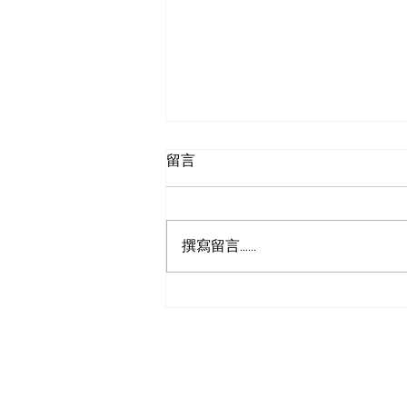
留言
撰寫留言......
透過茶藝支持兒童執行功能發
展