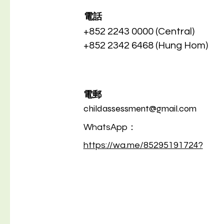
​電話
+852 2243 0000 (Central)
+852 2342 6468 (Hung Hom)
電郵
childassessment@gmail.com
WhatsApp：
https://wa.me/85295191724?