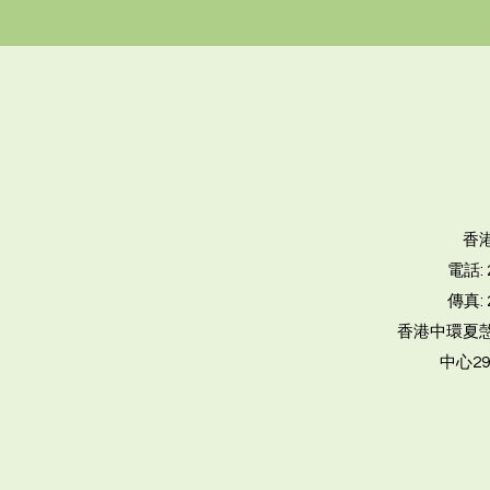
香
電話
:
傳真
:
香港中環夏愨
中心29