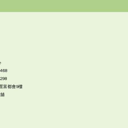
心
6468
6298
置富都會9樓
號舖