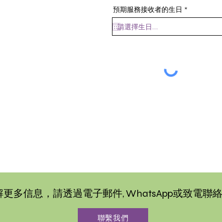
r
預期服務接收者的生日
*
e
q
u
i
r
e
d
更多信息，請透過電子郵件, WhatsApp或致電聯
聯繫我們