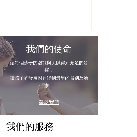
功能相關的重要能力。 透過記住步驟、
等待合適時間、觀察變化、輪流參與及
跟隨指示，兒童可以練習專注力、計劃
能力、工作記憶、耐性及自我控制。茶
藝活動並不是治療方法，而是一個例
子，說明日常活動也可以成為支持兒童
​我們的使命
認知及情緒發展的機會。
讓每個孩子的潛能與天賦得到充足的發
揮，
​讓孩子的發展困難得到最早的職別及治
療。
關於我們
我們的服務