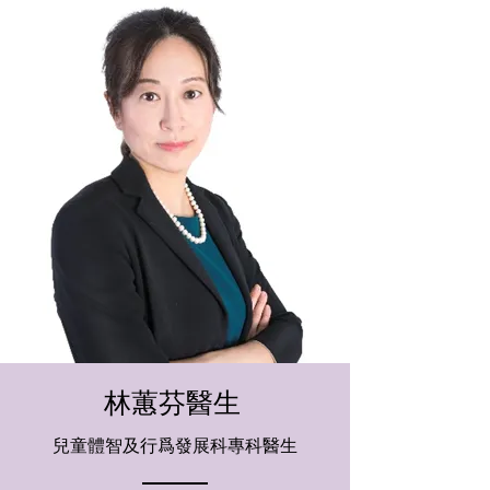
林蕙芬醫生
兒童體智及行爲發展科專科醫生