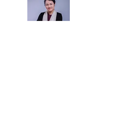
​香港兒童發展及腦神經專科中心
香港島中心
電話
:
2243 0000
傳真
:
2140 6880
香港中環夏愨道12號美國銀行中心29樓2909A室