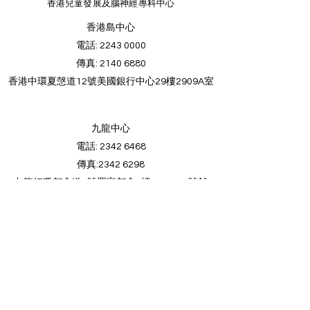
​香港兒童發展及腦神經專科中心
香港島中心
電話
:
2243 0000
傳真
:
2140 6880
香港中環夏愨道12號美國銀行中心29樓2909A室
九龍中心
電話:
2342 6468
傳真​:
2342 6298
九龍紅磡都會道6號置富都會9樓942-943號舖