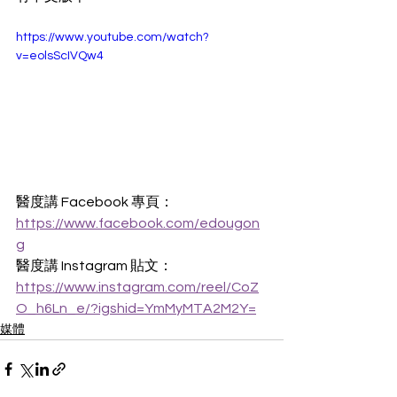
https://www.youtube.com/watch?
v=eolsScIVQw4
醫度講 Facebook 專頁：
https://www.facebook.com/edougon
g
醫度講 Instagram 貼文：
https://www.instagram.com/reel/CoZ
O_h6Ln_e/?igshid=YmMyMTA2M2Y=
媒體