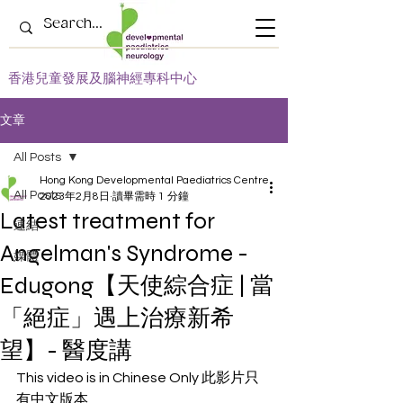
​香港兒童發展及腦神經專科中心
文章
All Posts
Hong Kong Developmental Paediatrics Centre
All Posts
2023年2月8日
讀畢需時 1 分鐘
Latest treatment for
連結
Angelman's Syndrome -
媒體
Edugong【天使綜合症 | 當
「絕症」遇上治療新希
望】- 醫度講
This video is in Chinese Only 此影片只
有中文版本