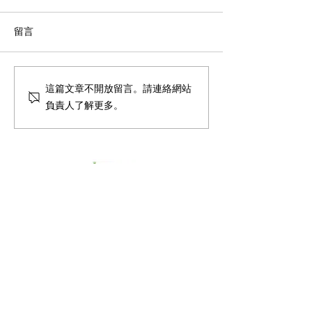
留言
Using AI to teach
<HOY TV 健康關注組> 天
這篇文章不開放留言。請連絡網站
with special edu
使綜合症 Angelman's
負責人了解更多。
needs - RTHK 凝聚香港 -
Syndrome - HOY TV
教學用AI，助SEN
港電台
​香港兒童發展及腦神經專科中心
香港島中心
電話
:
2243 0000
傳真
:
2140 6880
香港中環夏愨道12號美國銀行中心29樓2909A室