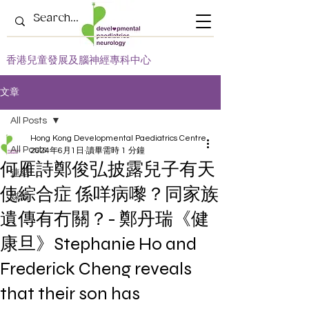
​香港兒童發展及腦神經專科中心
文章
All Posts
Hong Kong Developmental Paediatrics Centre
All Posts
2024年6月1日
讀畢需時 1 分鐘
何雁詩鄭俊弘披露兒子有天
連結
使綜合症 係咩病嚟？同家族
媒體
遺傳有冇關？- 鄭丹瑞《健
康旦》Stephanie Ho and
Frederick Cheng reveals
that their son has