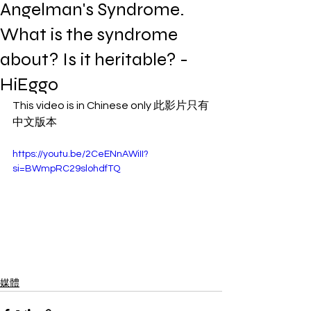
Angelman's Syndrome.
What is the syndrome
about? Is it heritable? -
HiEggo
This video is in Chinese only 此影片只有
中文版本
https://youtu.be/2CeENnAWiII?
si=BWmpRC29slohdfTQ
媒體