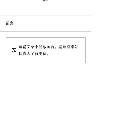
留言
Using AI to teach
<HOY TV 健康關注組> 天
這篇文章不開放留言。請連絡網站
with special edu
使綜合症 Angelman's
負責人了解更多。
needs - RTHK 凝聚香港 -
Syndrome - HOY TV
教學用AI，助SEN
港電台
​香港兒童發展及腦神經專科中心
香港島中心
電話
:
2243 0000