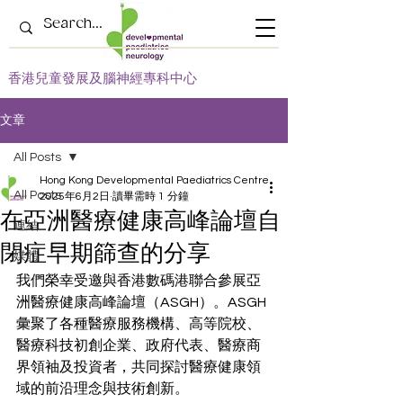
​香港兒童發展及腦神經專科中心
文章
All Posts
Hong Kong Developmental Paediatrics Centre
All Posts
2025年6月2日
讀畢需時 1 分鐘
在亞洲醫療健康高峰論壇自
連結
閉症早期篩查的分享
媒體
我們榮幸受邀與香港數碼港聯合參展亞
洲醫療健康高峰論壇（ASGH）。ASGH
彙聚了各種醫療服務機構、高等院校、
醫療科技初創企業、政府代表、醫療商
界領袖及投資者，共同探討醫療健康領
域的前沿理念與技術創新。