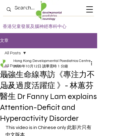
​香港兒童發展及腦神經專科中心
文章
All Posts
Hong Kong Developmental Paediatrics Centre
All Posts
2020年10月12日
讀畢需時 1 分鐘
最強生命線專訪《專注力不
連結
足及過度活躍症 》- 林蕙芬
媒體
醫生 Dr Fanny Lam explains
Attention-Deficit and
Hyperactivity Disorder
This video is in Chinese only 此影片只有
中文版本