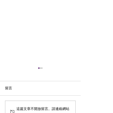
留言
Using AI to teach
<HOY TV 健康關注組> 天
這篇文章不開放留言。請連絡網站