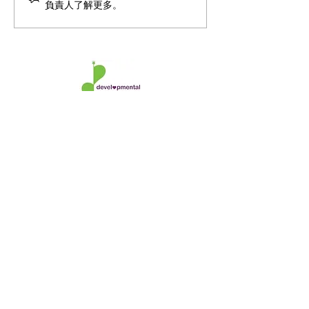
with special edu
使綜合症 Angelman's
負責人了解更多。
needs - RTHK 凝聚香港 -
Syndrome - HOY TV
教學用AI，助SEN
港電台
​香港兒童發展及腦神經專科中心
香港島中心
電話
:
2243 0000
傳真
:
2140 6880
香港中環夏愨道12號美國銀行中心29樓2909A室
九龍中心
電話:
2342 6468
傳真​:
2342 6298
九龍紅磡都會道6號置富都會9樓942-943號舖