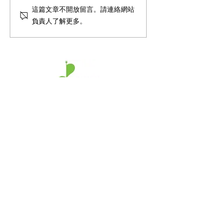
Using AI to teach
<HOY TV 健康關注組> 天
這篇文章不開放留言。請連絡網站
with special edu
使綜合症 Angelman's
負責人了解更多。
needs - RTHK 凝聚香港 -
Syndrome - HOY TV
教學用AI，助SEN
港電台
​香港兒童發展及腦神經專科中心
香港島中心
電話
:
2243 0000
傳真
:
2140 6880
香港中環夏愨道12號美國銀行中心29樓2909A室
九龍中心
電話:
2342 6468