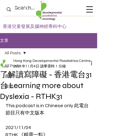
​香港兒童發展及腦神經專科中心
文章
All Posts
Hong Kong Developmental Paediatrics Centre
All Posts
2021年11月4日
讀畢需時 1 分鐘
了解讀寫障礙 - 香港電台31
連結
台 Learning more about
媒體
Dyslexia - RTHK31
This podcast is in Chinese only 此電台
節目只有中文版本
2021/11/04
RTHK 《精靈一點》