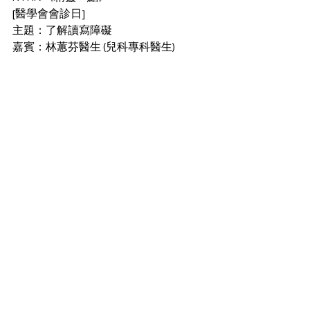
[醫學會會診日]
主題：了解讀寫障礙
嘉賓：林蕙芬醫生 (兒科專科醫生)