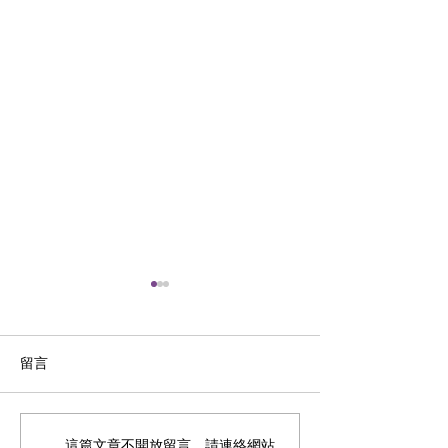
留言
Using AI to teach
<HOY TV 健康關注組> 天
這篇文章不開放留言。請連絡網站