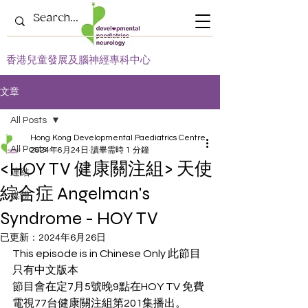
​香港兒童發展及腦神經專科中心
文章
All Posts
Hong Kong Developmental Paediatrics Centre
All Posts
2024年6月24日
讀畢需時 1 分鐘
<HOY TV 健康關注組> 天使
連結
綜合症 Angelman's
媒體
Syndrome - HOY TV
已更新：
2024年6月26日
This episode is in Chinese Only 此節目
只有中文版本
節目會在定7月5號晚9點在HOY TV 免費
電視77台健康關注組第201集播出。