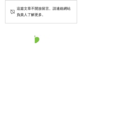
Using AI to teach children
何雁詩鄭俊弘披
這篇文章不開放留言。請連絡網站
with special educational
天使綜合症 係
負責人了解更多。
needs - RTHK 凝聚香港 -
家族遺傳有冇關？
教學用AI，助SEN變佳 - 香
《健康旦》Stepha
港電台
and Frederick C
reveals that thei
Angelman's Synd
What is the syn
about? Is it heritable? -
​香港兒童發展及腦神經專科中心
HiEggo
香港島中心
電話
:
2243 0000
傳真
:
2140 6880
香港中環夏愨道12號美國銀行中心29樓2909A室
九龍中心
電話:
2342 6468