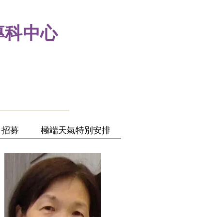
專科中心
招募
極端天氣特別安排